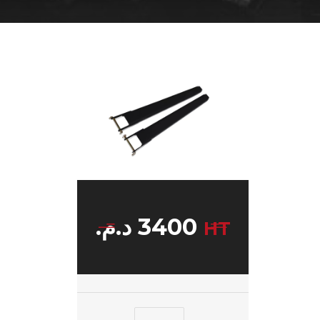
د.م.
3400
HT