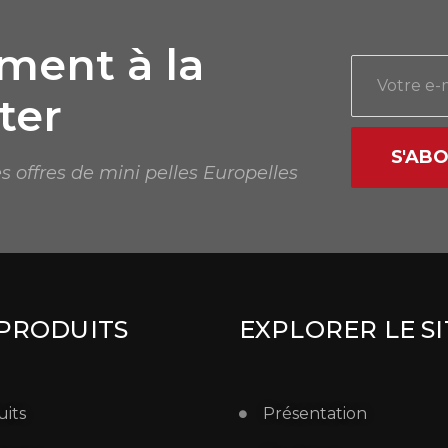
ent à la
ter
S'AB
s offres de mini pelles Europelles
PRODUITS
EXPLORER LE SI
its
Présentation