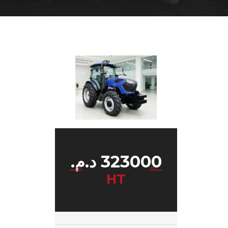
د.م.
323000
HT