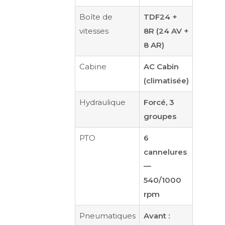
Boîte de
TDF24 +
vitesses
8R (24 AV +
8 AR)
Cabine
AC Cabin
(climatisée)
Hydraulique
Forcé, 3
groupes
PTO
6
cannelures
—
540/1000
rpm
Pneumatiques
Avant :