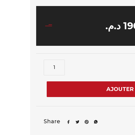
د.م.
19
AJOUTER 
Share