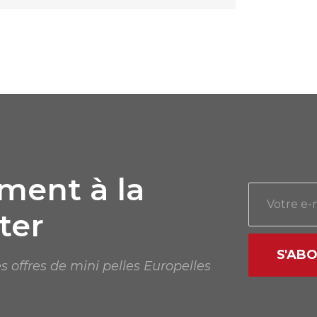
ent à la
ter
S'AB
s offres de mini pelles Europelles