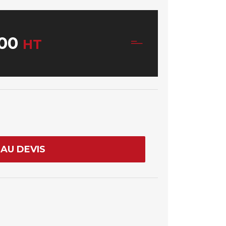
00
HT
AU DEVIS