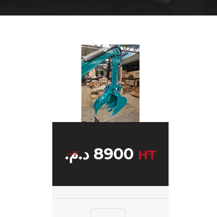
د.م.
8900
HT