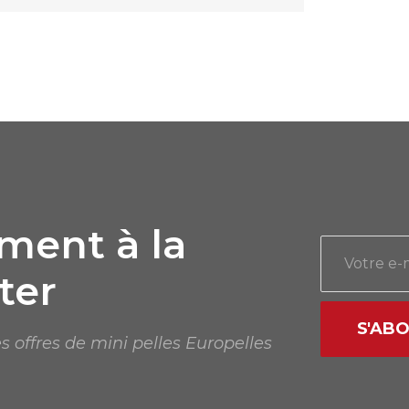
ent à la
ter
S'AB
s offres de mini pelles Europelles