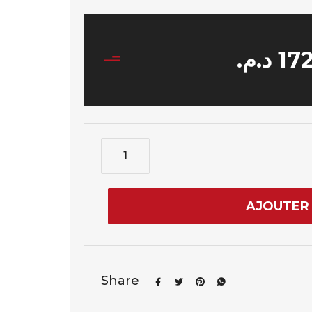
د.م.
17
AJOUTER 
Share