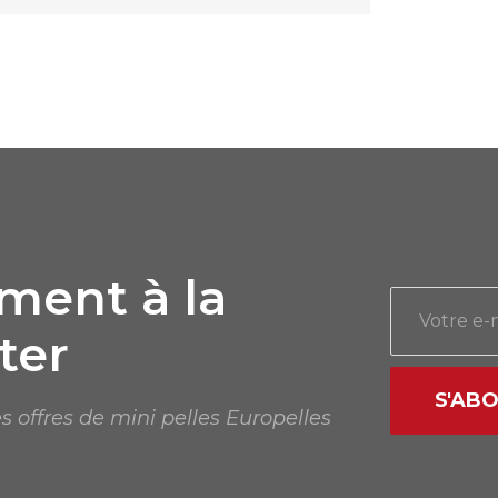
ent à la
ter
S'AB
s offres de mini pelles Europelles