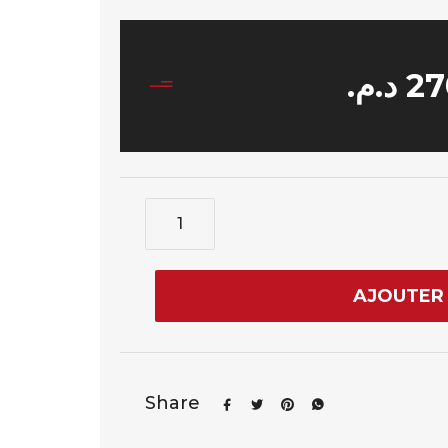
د.م.
27
AJOUTER 
Share