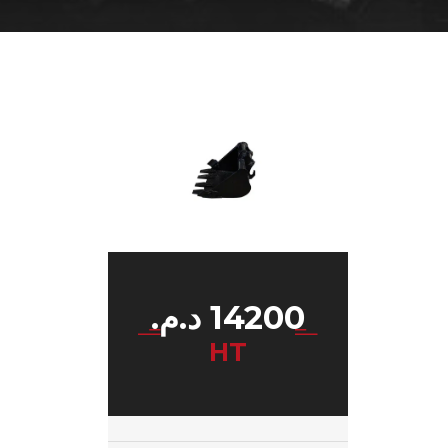
د.م.
14200
HT