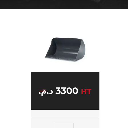
د.م.
3300
HT