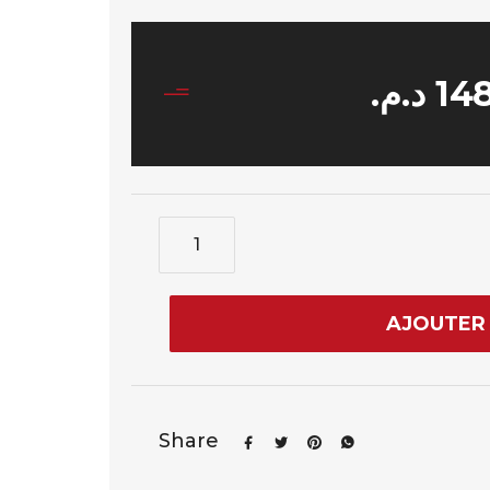
د.م.
14
AJOUTER 
Share