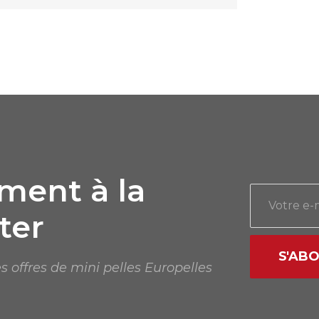
ent à la
ter
S'AB
s offres de mini pelles Europelles