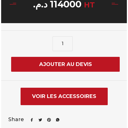
د.م.
114000
HT
AJOUTER AU DEVIS
VOIR LES ACCESSOIRES
Share