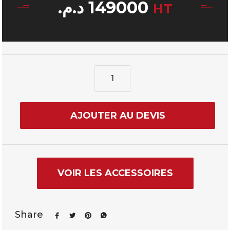
د.م.
149000
HT
AJOUTER AU DEVIS
VOIR LES ACCESSOIRES
Share