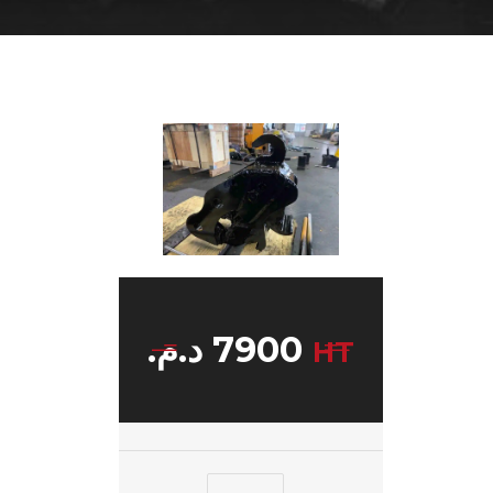
د.م.
7900
HT