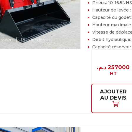
Pneus:
10-16.5NHS
Hauteur de levée :
Capacité du godet
Hauteur maximale
Vitesse de dépla
Débit hydraulique
r vidéo
Plus de détails
Capacité réservoir
PRIX
د.م.
257000
HT
AJOUTER
AU DEVIS