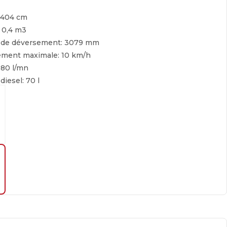
404 cm
:
0,4 m3
 de déversement:
3079 mm
cement maximale:
10 km/h
:
80 l/mn
 diesel:
70 l