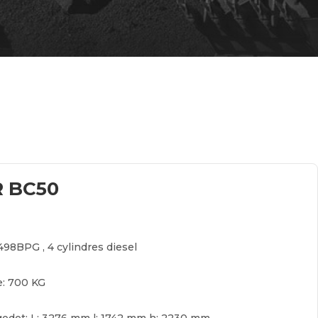
 BC50
498BPG , 4 cylindres diesel
e:
700 KG