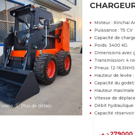
CHARGEUR
Moteur :
Xinchai A
Puissance :
75 CV
Capacité de charg
Poids:
3400 KG
Dimensions avec 
Transmission:
4 r
Pneus:
12-16.5NHS
Hauteur de levée :
Capacité du godet
Hauteur maximale
Vitesse de dépla
Débit hydraulique
r vidéo
Plus de détails
Capacité réservoir
PRIX
د.م.
279000