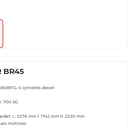
 BR45
490BPG, 4 cylindres diesel
e:
700 KG
godet:
L: 3276 mm l: 1742 mm h: 2230 mm
oues motrices