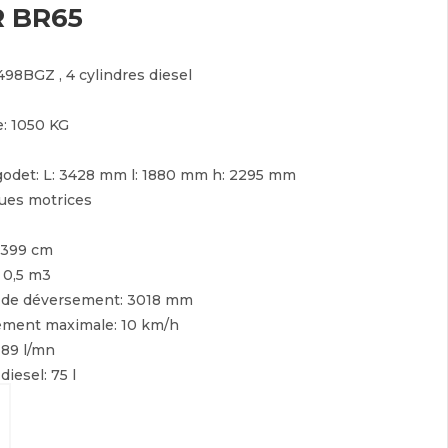
 BR65
498BGZ , 4 cylindres diesel
e:
1050 KG
godet:
L: 3428 mm l: 1880 mm h: 2295 mm
oues motrices
399 cm
:
0,5 m3
 de déversement:
3018 mm
cement maximale:
10 km/h
:
89 l/mn
 diesel:
75 l