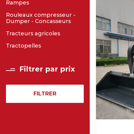
Rampes
Rouleaux compresseur -
Dumper - Concasseurs
Tracteurs agricoles
Tractopelles
Filtrer par prix
FILTRER
Voi