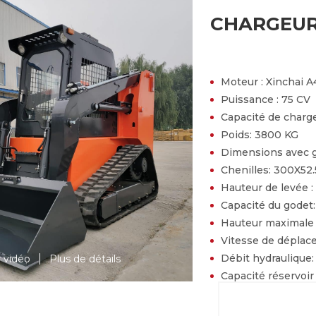
CHARGEUR
Moteur :
Xinchai A
Puissance :
75 CV
Capacité de charg
Poids:
3800 KG
Dimensions avec 
Chenilles:
300X52.
Hauteur de levée :
Capacité du godet
Hauteur maximale
Vitesse de dépla
Débit hydraulique
r vidéo
Plus de détails
Capacité réservoir
PRIX