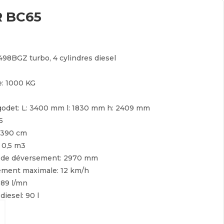
 BC65
498BGZ turbo, 4 cylindres diesel
e:
1000 KG
godet:
L: 3400 mm l: 1830 mm h: 2409 mm
5
390 cm
:
0,5 m3
 de déversement:
2970 mm
cement maximale:
12 km/h
:
89 l/mn
 diesel:
90 l