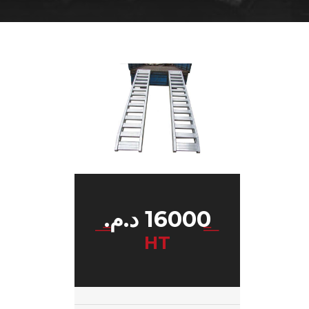
16000
د.م.
HT