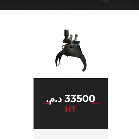
33500
د.م.
HT