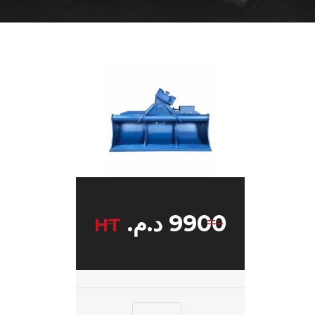
9900
د.م.
HT