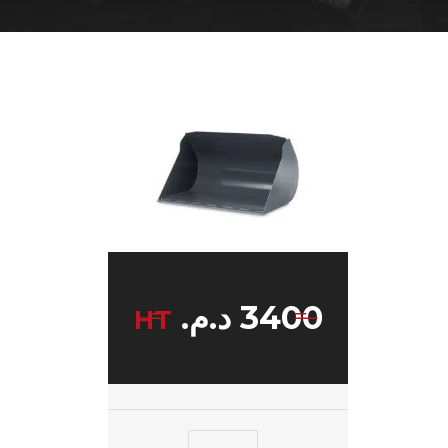
3400
د.م.
HT