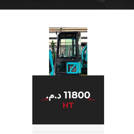
11800
د.م.
HT