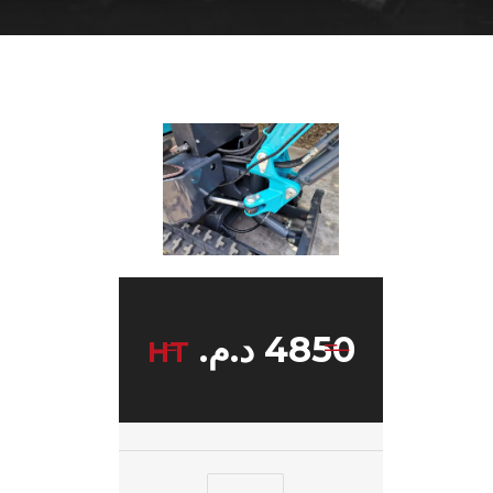
4850
د.م.
HT