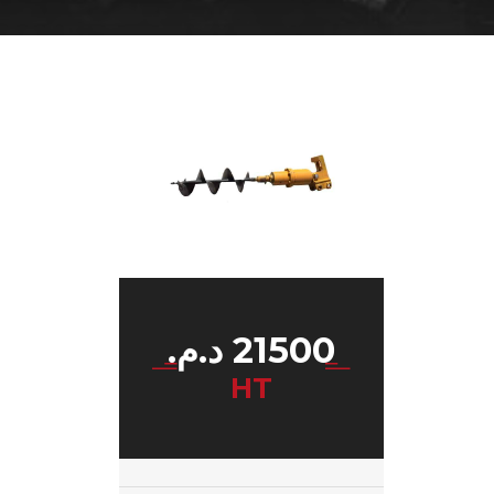
21500
د.م.
HT