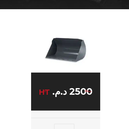
2500
د.م.
HT