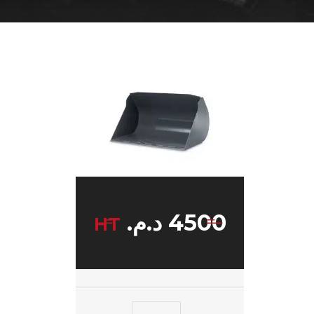
4500
د.م.
HT