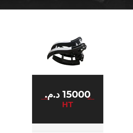
15000
د.م.
HT