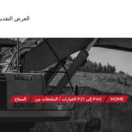
العرض التقدي
HOME
P40 إلى P21 الخيارات / الملحقات من
السفاح