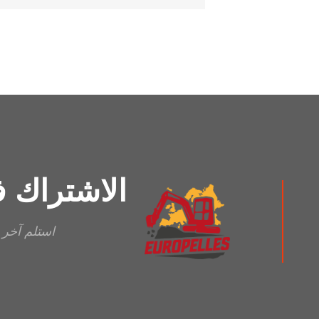
الاشتراك ف
استلم آخر