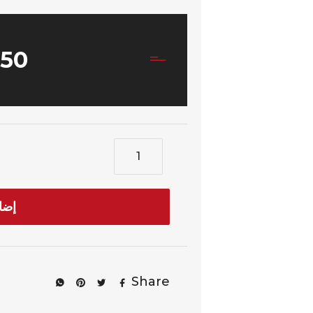
550
إضا
Share